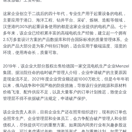
请发放破产工资补贴。
这家企业创立于二战后的四十年代，专业生产用于起重设备的电机，
主要应用于港口、海洋工程、钻井平台、采矿、炼钢、造船等领域，
汉堡港约30%的起重设备使用的都是这家企业提供的电机产品。七十
多年来，该企业已经积累丰富的高端电机生产经验，建立起一个拥有
2.5万多套设计方案的产品数据库和符合国际标准的质量管理体系。企
业的产品大部分是为客户特别订制的，适合应用于极端温度、湿度的
环境，使用寿命长，质量可靠。
2019年，该企业大部分股权出售给德国一家交流电机生产企业Menzel
集团。据法院任命的临时破产管理人介绍，企业申请破产的主要原因
是现金流不足。2021年度企业营业额还超1000万欧元，但是今年年初
以来，俄乌战争和中国严格的防疫措施，导致该行业的能源和原材料
价格飞涨、配件供应不足，以及大量客户的订单计划推迟，致使企业
管理层不得不依据破产法规定，申请破产保护。
该企业负责人表示，目前企业生产还在照常组织进行，现有的订单也
会照常生产。企业管理层和全体员工，会力争配合破产管理人和全部
债权人，尽快提供可行的重整方案。如果国内同类行业有兴趣参股这
家企业，可以考虑通过并购、增资等形式，参与重整计划，如需了解