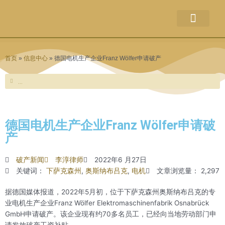
关于本站
企业出售
并购新闻
破产新闻
联系方式
权利声明
首页
»
信息中心
»
德国电机生产企业Franz Wölfer申请破产
Search
Search
德国电机生产企业Franz Wölfer申请破
产
破产新闻
李淳律师
2022年6 月27日
关键词：
下萨克森州
,
奥斯纳布吕克
,
电机
文章浏览量： 2,297
据德国媒体报道，2022年5月初，位于下萨克森州奥斯纳布吕克的专
业电机生产企业Franz Wölfer Elektromaschinenfabrik Osnabrück
GmbH申请破产。该企业现有约70多名员工，已经向当地劳动部门申