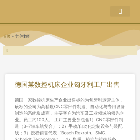
关于本站
企业出售
并购新闻
破产新闻
联系方式
权利声明
首页
»
李淳律师
Search
Search
Page
Page
Page
Page
德国某数控机床企业匈牙利工厂出售
德国一家数控机床生产企业出售标的为匈牙利运营主体，
该标的公司为高精度CNC零部件制造、自动化与专用设备
制造的系统集成商，主要客户为汽车及工业领域的领先企
业。员工约100人。 工厂主要业务包含1）CNC零部件制
造（3–7轴车铣复合）；2）手动/自动化定制设备与装配
线；3）授权销售代表（Bosch Rexroth、SMC、
Schmidt Technology）；4）售后、校准与维护服务。