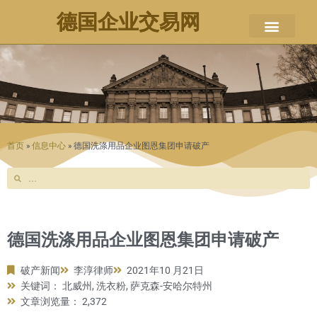
德国企业交易网
关于本站
企业出售
并购新闻
破产新闻
联系方式
权利声明
首页
»
信息中心
»
德国洗涤用品企业图恩集团申请破产
Search
Search
德国洗涤用品企业图恩集团申请破产
破产新闻
李淳律师
2021年10 月21日
关键词：
北威州
,
洗衣粉
,
萨克森-安哈尔特州
文章浏览量： 2,372