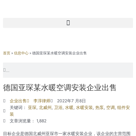
首页
»
信息中心
»
德国亚琛某水暖空调安装企业出售
Search
Search
德国亚琛某水暖空调安装企业出售
企业出售
李淳律师
2022年7 月8日
关键词：
亚琛
,
北威州
,
卫浴
,
水暖
,
水暖安装
,
热泵
,
空调
,
组件安
装
文章浏览量： 1,882
目标企业是德国北威州亚琛市一家水暖安装企业，该企业的主营范围