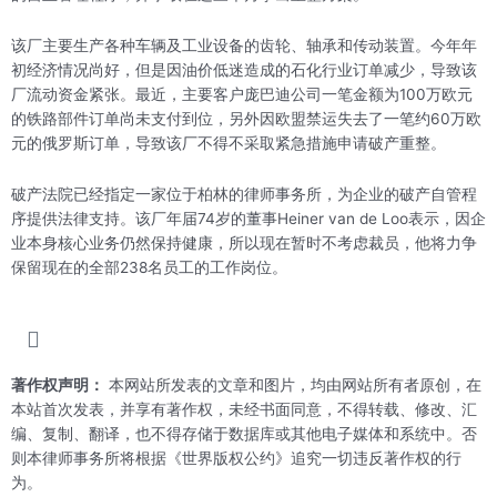
该厂主要生产各种车辆及工业设备的齿轮、轴承和传动装置。今年年
初经济情况尚好，但是因油价低迷造成的石化行业订单减少，导致该
厂流动资金紧张。最近，主要客户庞巴迪公司一笔金额为100万欧元
的铁路部件订单尚未支付到位，另外因欧盟禁运失去了一笔约60万欧
元的俄罗斯订单，导致该厂不得不采取紧急措施申请破产重整。
破产法院已经指定一家位于柏林的律师事务所，为企业的破产自管程
序提供法律支持。该厂年届74岁的董事Heiner van de Loo表示，因企
业本身核心业务仍然保持健康，所以现在暂时不考虑裁员，他将力争
保留现在的全部238名员工的工作岗位。
著作权声明：
本网站所发表的文章和图片，均由网站所有者原创，在
本站首次发表，并享有著作权，未经书面同意，不得转载、修改、汇
编、复制、翻译，也不得存储于数据库或其他电子媒体和系统中。否
则本律师事务所将根据《世界版权公约》追究一切违反著作权的行
为。