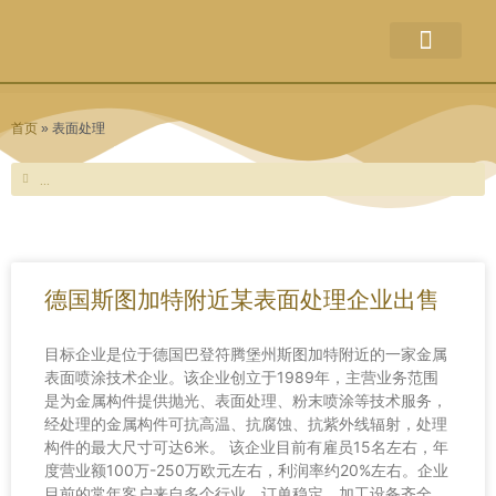
关于本站
企业出售
并购新闻
破产新闻
联系方式
权利声明
首页
»
表面处理
Search
Search
德国斯图加特附近某表面处理企业出售
目标企业是位于德国巴登符腾堡州斯图加特附近的一家金属
表面喷涂技术企业。该企业创立于1989年，主营业务范围
是为金属构件提供抛光、表面处理、粉末喷涂等技术服务，
经处理的金属构件可抗高温、抗腐蚀、抗紫外线辐射，处理
构件的最大尺寸可达6米。 该企业目前有雇员15名左右，年
度营业额100万-250万欧元左右，利润率约20%左右。企业
目前的常年客户来自多个行业，订单稳定，加工设备齐全，