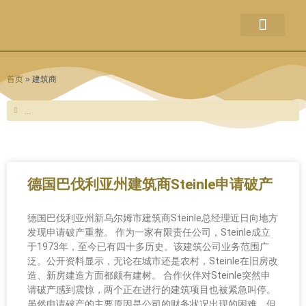
关于本站
企业出售
并购新闻
破产新闻
联系方式
权利声明
首页
»
建筑商
Search
Search
德国巴伐利亚州建筑商Steinle申请破产
德国巴伐利亚州新乌尔姆市建筑商Steinle总经理近日向地方
发现申请破产重整。 作为一家有限责任公司，Steinle成立
于1973年，至今已有四十多历史。该建筑公司业务范围广
泛。公开资料显示，无论在城市还是农村，Steinle在旧房改
造、新房建造方面都颇有建树。 合作伙伴对Steinle突然申
请破产感到震惊，两个正在进行的建筑项目也被紧急叫停。
虽然申请破产的主要原因是公司的财务状况出现的困难，但