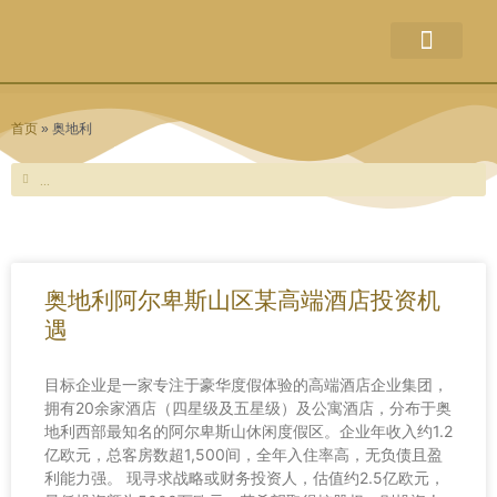
关于本站
企业出售
并购新闻
破产新闻
联系方式
权利声明
首页
»
奥地利
Search
Search
奥地利阿尔卑斯山区某高端酒店投资机
遇
目标企业是一家专注于豪华度假体验的高端酒店企业集团，
拥有20余家酒店（四星级及五星级）及公寓酒店，分布于奥
地利西部最知名的阿尔卑斯山休闲度假区。企业年收入约1.2
亿欧元，总客房数超1,500间，全年入住率高，无负债且盈
利能力强。 现寻求战略或财务投资人，估值约2.5亿欧元，